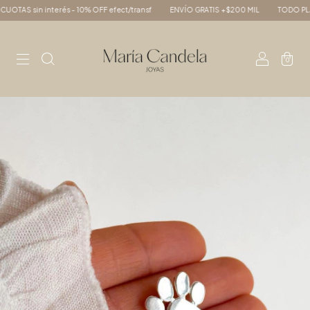
TAS sin interés - 10% OFF efect/transf
ENVÍO GRATIS +$200 MIL
TODO PLATA 
0