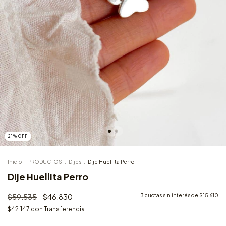
21
%
OFF
Inicio
.
PRODUCTOS
.
Dijes
.
Dije Huellita Perro
Dije Huellita Perro
$59.535
$46.830
3
cuotas sin interés de
$15.610
$42.147
con
Transferencia