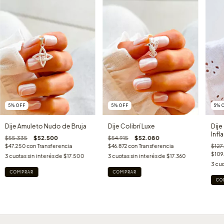
5
%
OFF
5
%
OFF
5
%
Dije Amuleto Nudo de Bruja
Dije Colibrí Luxe
Dije
Infl
$55.335
$52.500
$54.915
$52.080
$127
$47.250
con
Transferencia
$46.872
con
Transferencia
$109
3
cuotas sin interés de
$17.500
3
cuotas sin interés de
$17.360
3
cuo